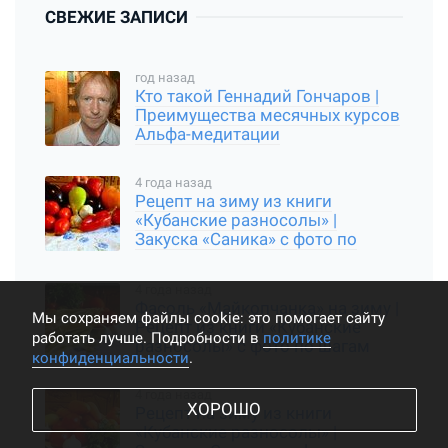
СВЕЖИЕ ЗАПИСИ
год назад
Кто такой Геннадий Гончаров |
Преимущества месячных курсов
Альфа-медитации
4 года назад
Рецепт на зиму из книги
«Кубанские разносолы» |
Закуска «Саника» с фото по
шагам
4 года назад
Фасоль «Майкопчанка» на зиму |
Мы cохраняем файлы cookie: это помогает сайту
Рецепт из книги «Кубанские
работать лучше. Подробности в
политике
разносолы» с фото по шагам
конфиденциальности
.
4 года назад
ХОРОШО
Рецепт на зиму из книги
«Кубанские разносолы» |