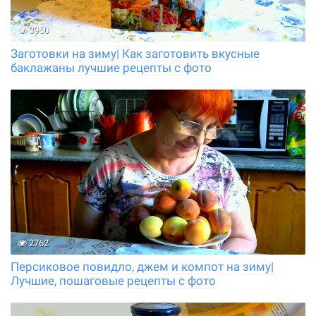
3950
Заготовки на зиму| Как заготовить вкусные
баклажаны лучшие рецепты с фото
2762
Персиковое повидло, джем и компот на зиму|
Лучшие, пошаговые рецепты с фото