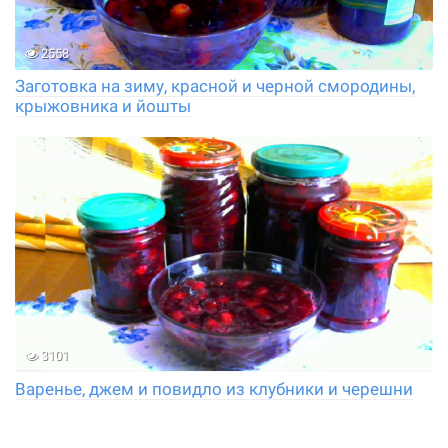
2558
Заготовка на зиму, красной и черной смородины,
крыжовника и йошты
3101
Варенье, джем и повидло из клубники и черешни