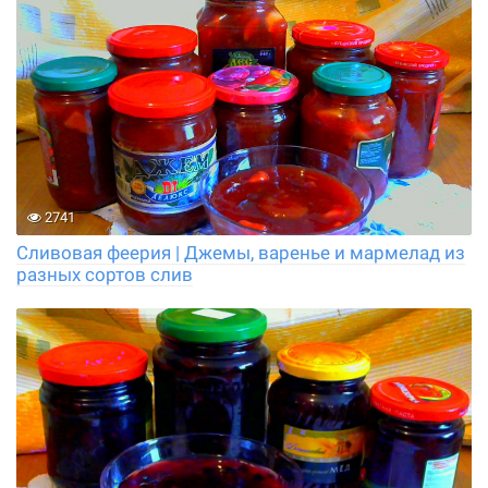
2741
Сливовая феерия | Джемы, варенье и мармелад из
разных сортов слив