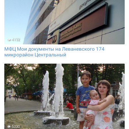
4132
МФЦ Мои документы на Леваневского 174
микрорайон Центральный
5330